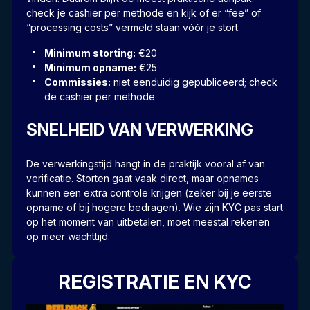
check je cashier per methode en kijk of er “fee” of
“processing costs” vermeld staan vóór je stort.
Minimum storting:
€20
Minimum opname:
€25
Commissies:
niet eenduidig gepubliceerd; check
de cashier per methode
SNELHEID VAN VERWERKING
De verwerkingstijd hangt in de praktijk vooral af van
verificatie. Storten gaat vaak direct, maar opnames
kunnen een extra controle krijgen (zeker bij je eerste
opname of bij hogere bedragen). Wie zijn KYC pas start
op het moment van uitbetalen, moet meestal rekenen
op meer wachttijd.
REGISTRATIE EN KYC