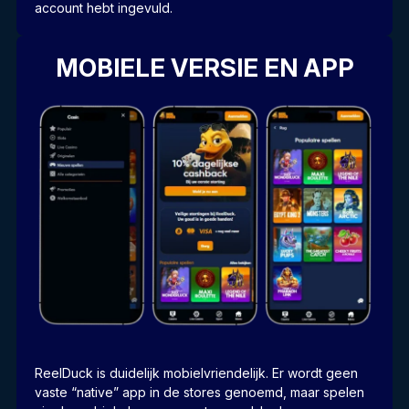
account hebt ingevuld.
MOBIELE VERSIE EN APP
ReelDuck is duidelijk mobielvriendelijk. Er wordt geen
vaste “native” app in de stores genoemd, maar spelen