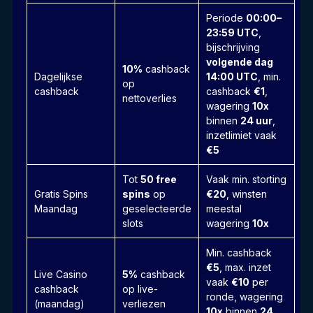
Periode
00:00–
23:59 UTC
,
bijschrijving
volgende dag
10%
cashback
Dagelijkse
14:00 UTC
, min.
op
cashback
cashback
€1
,
nettoverlies
wagering
10x
binnen
24 uur
,
inzetlimiet vaak
€5
Tot
50 free
Vaak min. storting
Gratis Spins
spins
op
€20
, winsten
Maandag
geselecteerde
meestal
slots
wagering
10x
Min. cashback
€5
, max. inzet
Live Casino
5%
cashback
vaak
€10
per
cashback
op live-
ronde, wagering
(maandag)
verliezen
10x
binnen
24