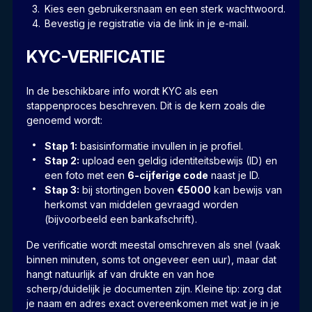
Kies een gebruikersnaam en een sterk wachtwoord.
Bevestig je registratie via de link in je e-mail.
KYC-VERIFICATIE
In de beschikbare info wordt KYC als een
stappenproces beschreven. Dit is de kern zoals die
genoemd wordt:
Stap 1:
basisinformatie invullen in je profiel.
Stap 2:
upload een geldig identiteitsbewijs (ID) en
een foto met een
6-cijferige code
naast je ID.
Stap 3:
bij stortingen boven
€5000
kan bewijs van
herkomst van middelen gevraagd worden
(bijvoorbeeld een bankafschrift).
De verificatie wordt meestal omschreven als snel (vaak
binnen minuten, soms tot ongeveer een uur), maar dat
hangt natuurlijk af van drukte en van hoe
scherp/duidelijk je documenten zijn. Kleine tip: zorg dat
je naam en adres exact overeenkomen met wat je in je