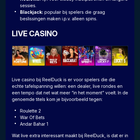
sessies.
Blackjack:
populair bij spelers die graag
beslissingen maken i.p.v. alleen spins.
LIVE CASINO
Live casino bij ReelDuck is er voor spelers die die
echte tafelspanning willen: een dealer, live rondes en
een tempo dat net wat meer “in het moment” voelt. In de
genoemde titels kom je bijvoorbeeld tegen:
Roulette 2
War Of Bets
Andar Bahar 1
Wat live extra interessant maakt bij ReelDuck, is dat er in