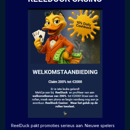
ReelDuck pakt promoties serieus aan. Nieuwe spelers