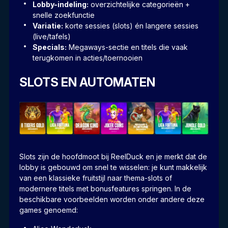
Lobby-indeling:
overzichtelijke categorieën +
snelle zoekfunctie
Variatie:
korte sessies (slots) én langere sessies
(live/tafels)
Specials:
Megaways-sectie en titels die vaak
terugkomen in acties/toernooien
SLOTS EN AUTOMATEN
Slots zijn de hoofdmoot bij ReelDuck en je merkt dat de
lobby is gebouwd om snel te wisselen: je kunt makkelijk
van een klassieke fruitstijl naar thema-slots of
modernere titels met bonusfeatures springen. In de
beschikbare voorbeelden worden onder andere deze
games genoemd: