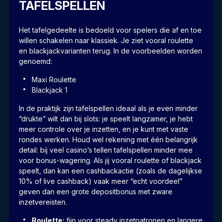
TAFELSPELLEN
Het tafelgedeelte is bedoeld voor spelers die af en toe
willen schakelen naar klassiek. Je ziet vooral roulette
en blackjackvarianten terug. In de voorbeelden worden
genoemd:
Maxi Roulette
Blackjack 1
In de praktijk zijn tafelspellen ideaal als je even minder
“drukte” wilt dan bij slots: je speelt langzamer, je hebt
meer controle over je inzetten, en je kunt met vaste
rondes werken. Houd wel rekening met één belangrijk
detail: bij veel casino’s tellen tafelspellen minder mee
voor bonus-wagering. Als jij vooral roulette of blackjack
speelt, dan kan een cashbackactie (zoals de dagelijkse
10% of live cashback) vaak meer “echt voordeel”
geven dan een grote depositbonus met zware
inzetvereisten.
Roulette:
fijn voor steady inzetpatronen en langere