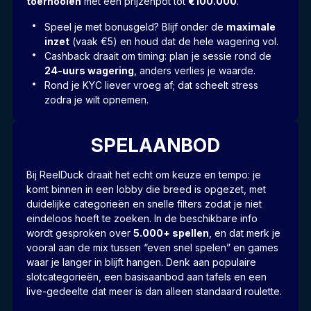
toernooien
met een prijzenpot tot
€100.000
.
Speel je met bonusgeld? Blijf onder de
maximale
inzet
(vaak €5) en houd dat de hele wagering vol.
Cashback draait om timing: plan je sessie rond de
24-uurs wagering
, anders verlies je waarde.
Rond je KYC liever vroeg af; dat scheelt stress
zodra je wilt opnemen.
SPELAANBOD
Bij ReelDuck draait het echt om keuze en tempo: je
komt binnen in een lobby die breed is opgezet, met
duidelijke categorieën en snelle filters zodat je niet
eindeloos hoeft te zoeken. In de beschikbare info
wordt gesproken over
5.000+ spellen
, en dat merk je
vooral aan de mix tussen “even snel spelen” en games
waar je langer in blijft hangen. Denk aan populaire
slotcategorieën, een basisaanbod aan tafels en een
live-gedeelte dat meer is dan alleen standaard roulette.