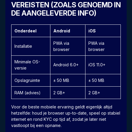
VEREISTEN (ZOALS GENOEMD IN
DE AANGELEVERDE INFO)
Onderdeel
Android
iOS
PWA via
PWA via
Installatie
browser
browser
Minimale OS-
Android 6.0+
iOS 11.0+
versie
Opslagruimte
± 50 MB
± 50 MB
RAM (advies)
2 GB+
2 GB+
Voor de beste mobiele ervaring geldt eigenlijk altijd
hetzelfde: houd je browser up-to-date, speel op stabiel
internet en rond KYC op tijd af, zodat je later niet
vastloopt bij een opname.