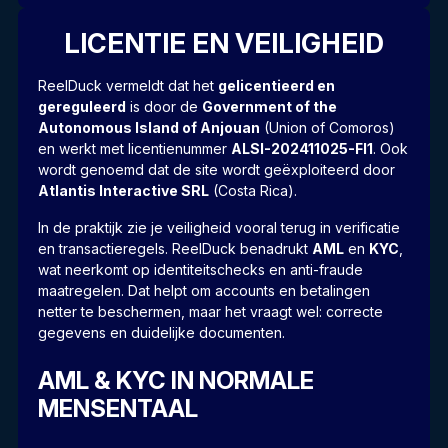
LICENTIE EN VEILIGHEID
ReelDuck vermeldt dat het
gelicentieerd en
gereguleerd
is door de
Government of the
Autonomous Island of Anjouan
(Union of Comoros)
en werkt met licentienummer
ALSI-202411025-FI1
. Ook
wordt genoemd dat de site wordt geëxploiteerd door
Atlantis Interactive SRL
(Costa Rica).
In de praktijk zie je veiligheid vooral terug in verificatie
en transactieregels. ReelDuck benadrukt
AML
en
KYC
,
wat neerkomt op identiteitschecks en anti-fraude
maatregelen. Dat helpt om accounts en betalingen
netter te beschermen, maar het vraagt wel: correcte
gegevens en duidelijke documenten.
AML & KYC IN NORMALE
MENSENTAAL