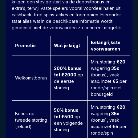
krijgen een stevige start via de depositbonus en
extra’s, terwijl vaste spelers vooral voordeel halen uit
cashback, free spins-acties en toernooien. Hieronder
staat alles wat in de beschikbare informatie wordt
genoemd, met de voorwaarden zo concreet mogelijk.
Belangrijkste
Promotie
Wat je krijgt
voorwaarden
Min. storting
€20
,
200% bonus
wagering
35x
tot €2000
op
(bonus), vaak
Welkomstbonus
de eerste
max. inzet
€5
per
storting
ronde/spin met
bonusgeld
Min. storting
€20
,
50% bonus
Bonus op
wagering
35x
tot €500
op
tweede storting
(bonus), vaak
een volgende
(reload)
max. inzet
€5
per
storting
ronde/spin