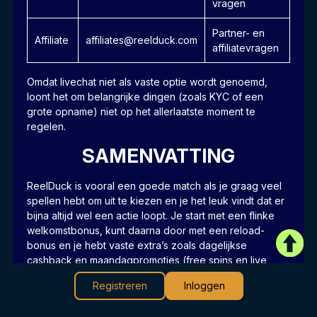
vragen
Partner- en
Affiliate
affiliates@reelduck.com
affiliatevragen
Omdat livechat niet als vaste optie wordt genoemd,
loont het om belangrijke dingen (zoals KYC of een
grote opname) niet op het allerlaatste moment te
regelen.
SAMENVATTING
ReelDuck is vooral een goede match als je graag veel
spellen hebt om uit te kiezen en je het leuk vindt dat er
bijna altijd wel een actie loopt. Je start met een flinke
welkomstbonus, kunt daarna door met een reload-
bonus en je hebt vaste extra’s zoals dagelijkse
cashback en maandagpromoties (free spins en live
cashback). De praktische basis is duidelijk:
€20
Registreren
Inloggen
minimum storting en
€25
minimum opname.
Sterk punt:
5.000+ spellen en een promo-aanbod