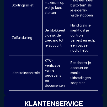
“nog één keer
maximum op
Stortingslimiet
bijstorten” als
wat je kunt
je eigenlijk
storten.
wilde stoppen.
Handig als je
Je blokkeert
merkt dat je
tijdelijk de
controle
Zelfuitsluiting
toegang tot
verliest en echt
je account.
een pauze
nodig hebt.
KYC-
Beschermt je
verificatie
account en
van je
Identiteitscontrole
maakt
gegevens
uitbetalingen
en
soepeler.
documenten.
KLANTENSERVICE