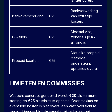
langer duren.
Bankverwerking
Bankoverschrijving
€25
kan extra tijd
kosten.
Meestal vlot,
E-wallets
€25
zeker als je KYC
al rond is.
Niet elke prepaid
methode
Prepaid kaarten
€25
ondersteunt
opnames overal.
LIMIETEN EN COMMISSIES
Wat echt concreet genoemd wordt:
€20
als minimum
storting en
€25
als minimum opname. Over maxima en
eventuele kosten is niet overal één vast overzicht te
vinden. Daarom blijft de meest praktische aanpak: